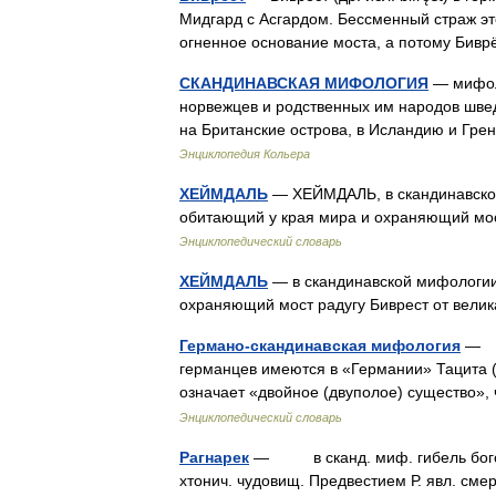
Мидгард с Асгардом. Бессменный страж это
огненное основание моста, а потому Би
СКАНДИНАВСКАЯ МИФОЛОГИЯ
— мифоло
норвежцев и родственных им народов шведо
на Британские острова, в Исландию и Гр
Энциклопедия Кольера
ХЕЙМДАЛЬ
— ХЕЙМДАЛЬ, в скандинавской 
обитающий у края мира и охраняющий мос
Энциклопедический словарь
ХЕЙМДАЛЬ
— в скандинавской мифологии 
охраняющий мост радугу Биврест от вел
Германо-скандинавская мифология
— н
германцев имеются в «Германии» Тацита (1 
означает «двойное (двуполое) существо»
Энциклопедический словарь
Рагнарек
— в сканд. миф. гибель богов 
хтонич. чудовищ. Предвестием Р. явл. сме