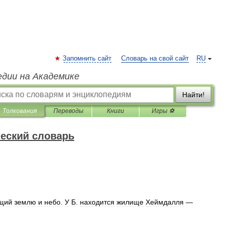
Запомнить сайт
Словарь на свой сайт
RU
едии на Академике
Найти!
Толкования
Переводы
Книги
Игры ⚽
еский словарь
щий
землю
и
небо
.
У
Б
.
находится
жилище
Хеймдалля
—