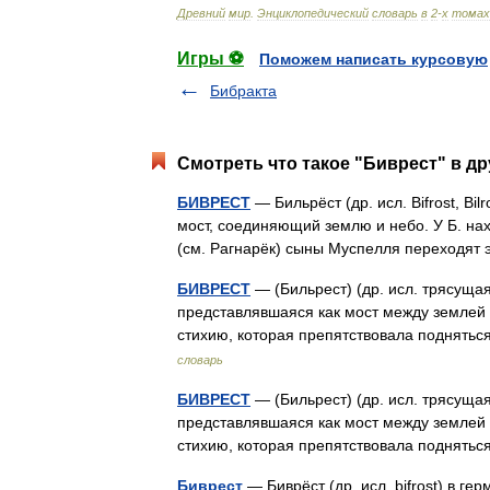
Древний
мир
.
Энциклопедический
словарь
в
2
-
х
томах
Игры ⚽
Поможем написать курсовую
Бибракта
Смотреть что такое "Биврест" в др
БИВРЕСТ
— Бильрёст (др. исл. Bifrost, Bi
мост, соединяющий землю и небо. У Б. н
(см. Рагнарёк) сыны Муспелля переходят 
БИВРЕСТ
— (Бильрест) (др. исл. трясуща
представлявшаяся как мост между землей 
стихию, которая препятствовала поднять
словарь
БИВРЕСТ
— (Бильрест) (др. исл. трясуща
представлявшаяся как мост между землей 
стихию, которая препятствовала поднять
Биврест
— Биврёст (др. исл. bifrǫst) в 