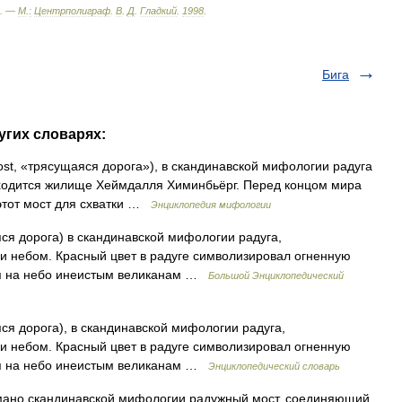
. —
М
.
:
Центрполиграф
.
В
.
Д
.
Гладкий
.
1998
.
Бига
угих словарях:
lrost, «трясущаяся дорога»), в скандинавской мифологии радуга
аходится жилище Хеймдалля Химинбьёрг. Перед концом мира
этот мост для схватки …
Энциклопедия мифологии
яся дорога) в скандинавской мифологии радуга,
и небом. Красный цвет в радуге символизировал огненную
ся на небо инеистым великанам …
Большой Энциклопедический
яся дорога), в скандинавской мифологии радуга,
и небом. Красный цвет в радуге символизировал огненную
ся на небо инеистым великанам …
Энциклопедический словарь
германо скандинавской мифологии радужный мост, соединяющий