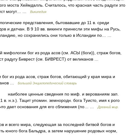
го моста Хеймдалль. Считалось, что красная часть радуги это
врёст могут… …
Википедия
гические представления, бытовавшие до 11 в. среди
в и датчан. В 9 10 вв. викинги принесли эти мифы на Русь,
енландию, но сохранились они только в Исландии по… …
мифологии бог из рода асов (см. АСЫ (боги)), страж богов,
т радугу Биврест (см. БИВРЕСТ) от великанов …
бог из рода асов, страж богов, обитающий у края мира и
иканов …
Большой Энциклопедический словарь
аиболее ценные сведения по миф. и верованиям зап.
в. н.э.). Тацит упомин. земнородн. бога Туисто, имя к рого
, что дает основания для его сближения (по… …
Древний мир.
и всего мира, следующая за последней битвой богов и
рть юного бога Бальдра, а затем нарушение родовых норм,