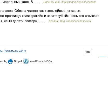
»), моральный хаос. В… …
Древний мир. Энциклопедический словарь
 асов. Обозна чается как «светлейший из асов»,
о прозвища «златорогий» и «златозубый», конь его «золотая
а»), «сын девяти сестер»,… …
Древний мир. Энциклопедический
ка
,
Реклама на сайте
18+
omla,
Drupal,
WordPress, MODx.