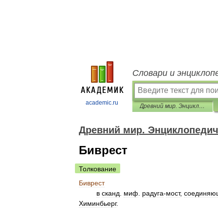
Словари и энциклоп
academic.ru
Древний мир. Энциклопедический словарь
Древний мир. Энциклопедич
Биврест
Толкование
Биврест
в
сканд
.
миф
.
радуга
-
мост
,
соединяю
Химинбьерг
.