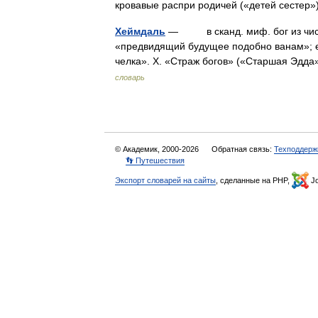
кровавые распри родичей («детей сестер
Хеймдаль
— в сканд. миф. бог из числа
«предвидящий будущее подобно ванам»; ег
челка». Х. «Страж богов» («Старшая Эдд
словарь
© Академик, 2000-2026
Обратная связь:
Техподдерж
👣 Путешествия
Экспорт словарей на сайты
, сделанные на PHP,
Jo